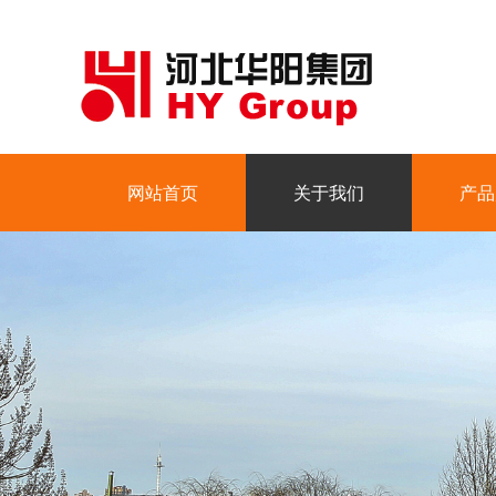
网站首页
关于我们
产品